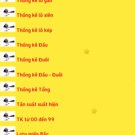
Thống kê lô gan
Thống kê lô xiên
Thống kê lô kép
Thống kê Đầu
Thống kê Đuôi
Thống kê Đầu – Đuôi
Thống kê Tổng
Tần suất xuất hiện
TK từ 00 đến 99
Loto miền Bắc