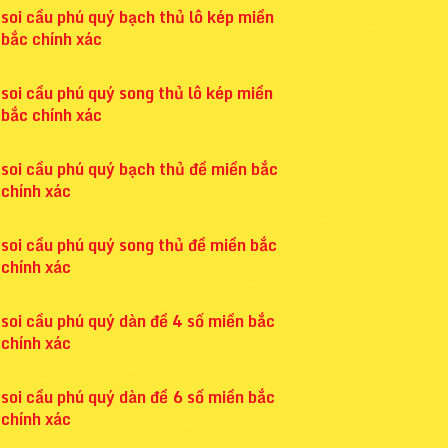
soi cầu phú quý bạch thủ lô kép miền
bắc chính xác
soi cầu phú quý song thủ lô kép miền
bắc chính xác
soi cầu phú quý bạch thủ đề miền bắc
chính xác
soi cầu phú quý song thủ đề miền bắc
chính xác
soi cầu phú quý dàn đề 4 số miền bắc
chính xác
soi cầu phú quý dàn đề 6 số miền bắc
chính xác