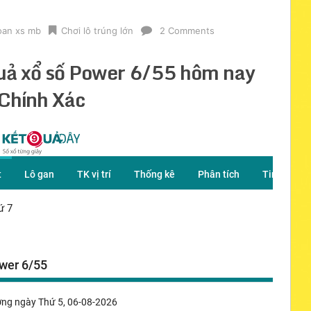
oan xs mb
Chơi lô trúng lớn
2 Comments
quả xổ số Power 6/55 hôm nay
Chính Xác