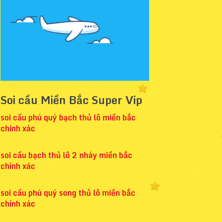
Soi cầu Miền Bắc Super Vip
soi cầu phú quý bạch thủ lô miền bắc
chính xác
soi cầu bạch thủ lô 2 nháy miền bắc
chính xác
soi cầu phú quý song thủ lô miền bắc
chính xác