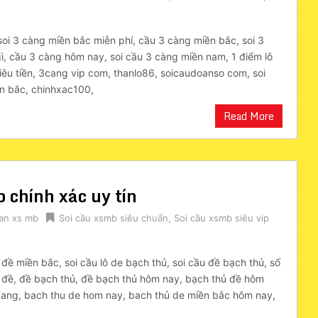
oi 3 càng miền bắc miễn phí, cầu 3 càng miền bắc, soi 3
 gì, cầu 3 càng hôm nay, soi cầu 3 càng miền nam, 1 điểm lô
êu tiền, 3cang vip com, thanlo86, soicaudoanso com, soi
n bắc, chinhxac100,
Read More
b chính xác uy tín
an xs mb
Soi cầu xsmb siêu chuẩn
,
Soi cầu xsmb siêu vip
 đề miền bắc, soi cầu lô de bạch thủ, soi cầu đề bạch thủ, số
ủ đề, đề bạch thủ, đề bạch thủ hôm nay, bạch thủ đề hôm
cang, bach thu de hom nay, bach thủ de miền bắc hôm nay,