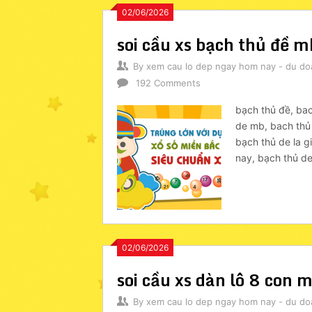
02/06/2026
soi cầu xs bạch thủ đề m
By
xem cau lo dep ngay hom nay - du do
192 Comments
bạch thủ đề, ba
de mb, bach thủ
bạch thủ de la g
nay, bạch thủ d
02/06/2026
soi cầu xs dàn lô 8 con m
By
xem cau lo dep ngay hom nay - du do