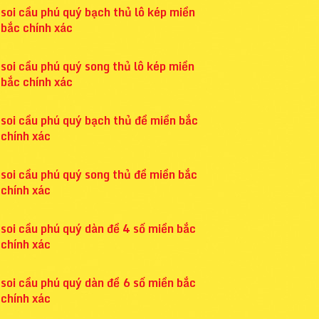
soi cầu phú quý bạch thủ lô kép miền
bắc chính xác
soi cầu phú quý song thủ lô kép miền
bắc chính xác
soi cầu phú quý bạch thủ đề miền bắc
chính xác
soi cầu phú quý song thủ đề miền bắc
chính xác
soi cầu phú quý dàn đề 4 số miền bắc
chính xác
soi cầu phú quý dàn đề 6 số miền bắc
chính xác