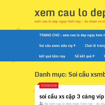
Skip
xem cau lo de
to
content
xem cau lo dep ngay hom nay – du doan xs 
TRANG CHỦ – xem cau lo dep ngay hom 
Soi cầu xsmn siêu vip
Chơi lô trún
kết quả hôm nay
Sổ kết quả
Danh mục:
Soi cầu xsmb
02/06/2026
soi cầu xs cặp 3 càng víp
By
xem cau lo dep ngay hom nay - du do