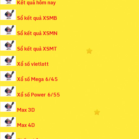
Kết quả hôm nay
Sổ kết quả XSMB
Sổ kết quả XSMN
Sổ kết quả XSMT
Xổ số vietlott
Xổ số Mega 6/45
Xổ số Power 6/55
Max 3D
Max 4D