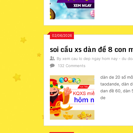
02/06/2026
soi cầu xs dàn đề 8 con 
By
xem cau lo dep ngay hom nay - du do
132 Comments
dàn de 20 số mỗi
taodande, dàn d
dan đề 60, dàn 
de