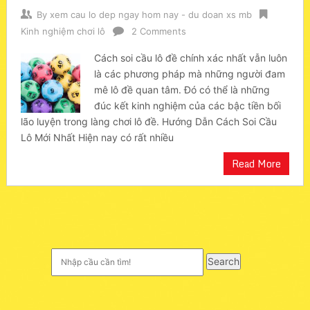
By
xem cau lo dep ngay hom nay - du doan xs mb
Kinh nghiệm chơi lô
2 Comments
Cách soi cầu lô đề chính xác nhất vẫn luôn
là các phương pháp mà những người đam
mê lô đề quan tâm. Đó có thể là những
đúc kết kinh nghiệm của các bậc tiền bối
lão luyện trong làng chơi lô đề. Hướng Dẫn Cách Soi Cầu
Lô Mới Nhất Hiện nay có rất nhiều
Read More
Search