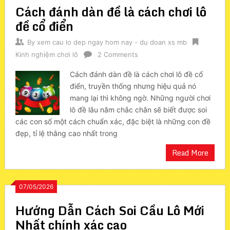
Cách đánh dàn đề là cách chơi lô
đề cổ điển
By
xem cau lo dep ngay hom nay - du doan xs mb
Kinh nghiệm chơi lô
2 Comments
Cách đánh dàn đề là cách chơi lô đề cổ
điển, truyền thống nhưng hiệu quả nó
mang lại thì không ngờ. Những người chơi
lô đề lâu năm chắc chắn sẽ biết được soi
các con số một cách chuẩn xác, đặc biệt là những con đề
đẹp, tỉ lệ thắng cao nhất trong
Read More
07/05/2026
Hướng Dẫn Cách Soi Cầu Lô Mới
Nhất chính xác cao