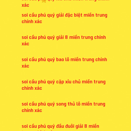
xác
soi cầu phú quý giải đặc biệt miền trung
chính xác
soi cầu phú quý giải 8 miền trung chính
xác
soi cầu phú quý bao lô miền trung chính
xác
soi cầu phú quý cặp xỉu chủ miền trung
chính xác
soi cầu phú quý song thủ lô miền trung
chính xác
soi cầu phú quý đầu đuôi giải 8 miền