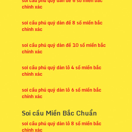
soi cầu phú quý dàn đề 6 số miền bắc
chính xác
soi cầu phú quý dàn đề 8 số miền bắc
chính xác
soi cầu phú quý dàn đề 10 số miền bắc
chính xác
soi cầu phú quý dàn lô 4 số miền bắc
chính xác
soi cầu phú quý dàn lô 6 số miền bắc
chính xác
Soi cầu Miền Bắc Chuẩn
soi cầu phú quý dàn lô 8 số miền bắc
chính xác