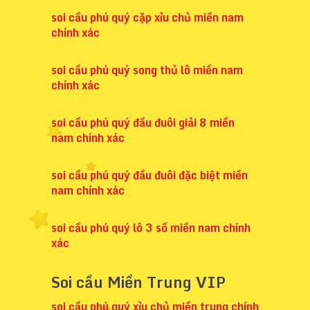
soi cầu phú quý cặp xỉu chủ miền nam
chính xác
soi cầu phú quý song thủ lô miền nam
chính xác
soi cầu phú quý đầu đuôi giải 8 miền
nam chính xác
soi cầu phú quý đầu đuôi đặc biệt miền
nam chính xác
soi cầu phú quý lô 3 số miền nam chính
xác
Soi cầu Miền Trung VIP
soi cầu phú quý xỉu chủ miền trung chính