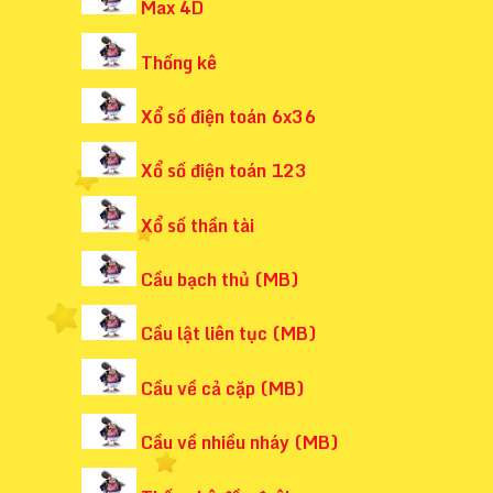
Max 4D
Thống kê
Xổ số điện toán 6x36
Xổ số điện toán 123
Xổ số thần tài
Cầu bạch thủ (MB)
Cầu lật liên tục (MB)
Cầu về cả cặp (MB)
Cầu về nhiều nháy (MB)