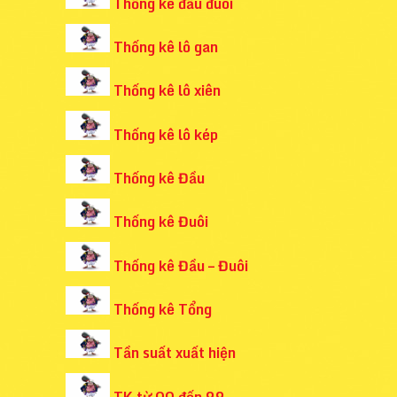
Thống kê đầu đuôi
Thống kê lô gan
Thống kê lô xiên
Thống kê lô kép
Thống kê Đầu
Thống kê Đuôi
Thống kê Đầu – Đuôi
Thống kê Tổng
Tần suất xuất hiện
TK từ 00 đến 99