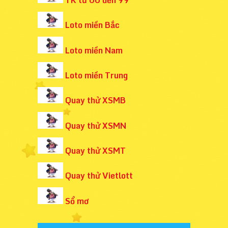
Loto miền Bắc
Loto miền Nam
Loto miền Trung
Quay thử XSMB
Quay thử XSMN
Quay thử XSMT
Quay thử Vietlott
Sổ mơ