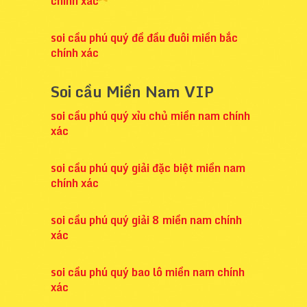
chính xác
soi cầu phú quý đề đầu đuôi miền bắc
chính xác
Soi cầu Miền Nam VIP
soi cầu phú quý xỉu chủ miền nam chính
xác
soi cầu phú quý giải đặc biệt miền nam
chính xác
soi cầu phú quý giải 8 miền nam chính
xác
soi cầu phú quý bao lô miền nam chính
xác