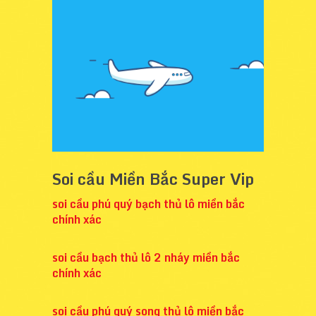
Soi cầu Miền Bắc Super Vip
soi cầu phú quý bạch thủ lô miền bắc
chính xác
soi cầu bạch thủ lô 2 nháy miền bắc
chính xác
soi cầu phú quý song thủ lô miền bắc