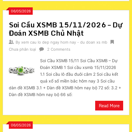
06/05/2026
Soi Cầu XSMB 15/11/2026 – Dự
Đoán XSMB Chủ Nhật
By
xem cau lo dep ngay hom nay - du doan xs mb
Chưa phân loại
2 Comments
Soi Cầu XSMB 15/11 Soi Cầu XSMB – Dự
Đoán XSMB 1 Soi cầu xsmb 15/11/2026
1.1 Soi cầu lô đầu đuôi câm 2 Soi cầu kết
quả xổ số miền bắc hôm nay 3 Soi cầu
dàn đề XSMB 3.1 + Dàn đề XSMB hôm nay bộ 72 số: 3.2 +
Dàn đề XSMB hôm nay bộ 66 số:
Read More
06/05/2026