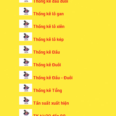
Thống kê đầu đuôi
Thống kê lô gan
Thống kê lô xiên
Thống kê lô kép
Thống kê Đầu
Thống kê Đuôi
Thống kê Đầu – Đuôi
Thống kê Tổng
Tần suất xuất hiện
TK từ 00 đến 99