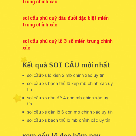
trung chính xác
soi cầu phú quý đầu đuôi đặc biệt miền
trung chính xác
soi cầu phú quý lô 3 số miền trung chính
xác
Kết quả SOI CẦU mới nhất
soi cầu xs lô xiên 2 mb chính xác uy tín
soi cầu xs bạch thủ lô kép mb chính xác uy
tín
soi cầu xs dàn đề 4 con mb chính xác uy
tín
soi cầu xs dàn lô 6 con mb chính xác uy tín
soi cầu xs bạch thủ lô mb chính xác uy tín
xem cầu lô đẹp hôm nay