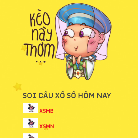
SOI CẦU XỔ SỐ HÔM NAY
XSMB
XSMN