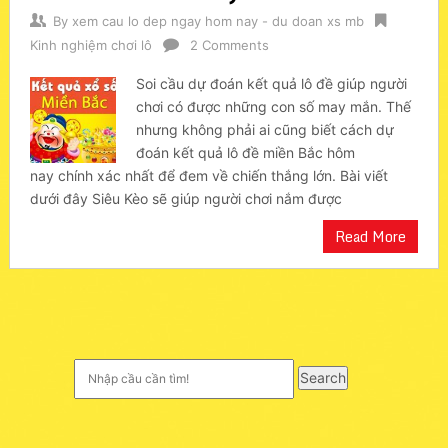
By
xem cau lo dep ngay hom nay - du doan xs mb
Kinh nghiệm chơi lô
2 Comments
Soi cầu dự đoán kết quả lô đề giúp người
chơi có được những con số may mắn. Thế
nhưng không phải ai cũng biết cách dự
đoán kết quả lô đề miền Bắc hôm
nay chính xác nhất để đem về chiến thắng lớn. Bài viết
dưới đây Siêu Kèo sẽ giúp người chơi nắm được
Read More
Search