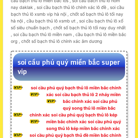
cầu bạch thủ lô miền bắc ios , soi cau bach thu lô hom
nay daklak , soi cầu bạch thủ lô chính xác lô đề , soi cầu
bạch thủ lô xsmb vip hà nội , chốt số bạch thủ lô tối nay
hà nội , cầu bạch thủ lô xsmb ưt , soi cầu bạch thủ lô xổ
số siêu chuẩn bạch , chốt số bạch thủ lô tối nay duy nhất
, soi cầu bạch thủ lô miền nam , cầu bạch thủ lô miền bắc
org , chốt số bạch thủ lô chính xác âm dương
soi cầu phú quý miền bắc super
vip
soi cầu phú quý bạch thủ lô miền bắc chính
xác
soi cầu bạch thủ lô 2 nháy miền
bắc chính xác
soi cầu phú
quý song thủ lô miền bắc
chính xác
soi cầu phú quý bạch thủ lô kép
miền bắc chính xác
soi cầu phú quý
song thủ lô kép miền bắc chính xác
soi cầu phú quý bạch thủ đề miền bắc chính