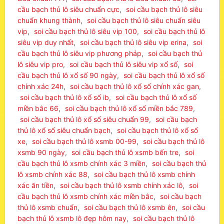
cầu bạch thủ lô siêu chuẩn cực
,
soi cầu bạch thủ lô siêu
chuẩn khung thành
,
soi cầu bạch thủ lô siêu chuẩn siêu
vip
,
soi cầu bạch thủ lô siêu vip 100
,
soi cầu bạch thủ lô
siêu vip duy nhất
,
soi cầu bạch thủ lô siêu vip erina
,
soi
cầu bạch thủ lô siêu vip phương pháp
,
soi cầu bạch thủ
lô siêu vip pro
,
soi cầu bạch thủ lô siêu vip xổ số
,
soi
cầu bạch thủ lô xổ số 90 ngày
,
soi cầu bạch thủ lô xổ số
chính xác 24h
,
soi cầu bạch thủ lô xổ số chính xác gan
,
soi cầu bạch thủ lô xổ số ib
,
soi cầu bạch thủ lô xổ số
miền bắc 66
,
soi cầu bạch thủ lô xổ số miền bắc 789
,
soi cầu bạch thủ lô xổ số siêu chuẩn 99
,
soi cầu bạch
thủ lô xổ số siêu chuẩn bạch
,
soi cầu bạch thủ lô xổ số
xe
,
soi cầu bạch thủ lô xsmb 00-99
,
soi cầu bạch thủ lô
xsmb 90 ngày
,
soi cầu bạch thủ lô xsmb bến tre
,
soi
cầu bạch thủ lô xsmb chính xác 3 miền
,
soi cầu bạch thủ
lô xsmb chính xác 88
,
soi cầu bạch thủ lô xsmb chính
xác ăn tiền
,
soi cầu bạch thủ lô xsmb chính xác lô
,
soi
cầu bạch thủ lô xsmb chính xác miền bắc
,
soi cầu bạch
thủ lô xsmb chuẩn
,
soi cầu bạch thủ lô xsmb ên
,
soi cầu
bạch thủ lô xsmb lô đẹp hôm nay
,
soi cầu bạch thủ lô