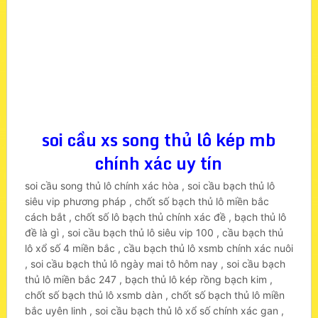
soi cầu xs song thủ lô kép mb
chính xác uy tín
soi cầu song thủ lô chính xác hòa , soi cầu bạch thủ lô
siêu vip phương pháp , chốt số bạch thủ lô miền bắc
cách bắt , chốt số lô bạch thủ chính xác đề , bạch thủ lô
đề là gì , soi cầu bạch thủ lô siêu vip 100 , cầu bạch thủ
lô xổ số 4 miền bắc , cầu bạch thủ lô xsmb chính xác nuôi
, soi cầu bạch thủ lô ngày mai tô hôm nay , soi cầu bạch
thủ lô miền bắc 247 , bạch thủ lô kép rồng bạch kim ,
chốt số bạch thủ lô xsmb dàn , chốt số bạch thủ lô miền
bắc uyên linh , soi cầu bạch thủ lô xổ số chính xác gan ,