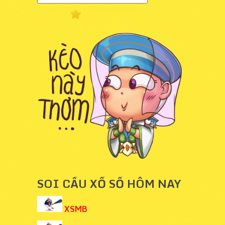
SOI CẦU XỔ SỐ HÔM NAY
XSMB