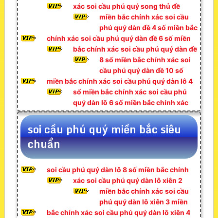
xác
soi cầu phú quý song thủ đề
miền bắc chính xác
soi cầu
phú quý dàn đề 4 số miền bắc
chính xác
soi cầu phú quý dàn đề 6 số miền
bắc chính xác
soi cầu phú quý dàn đề
8 số miền bắc chính xác
soi
cầu phú quý dàn đề 10 số
miền bắc chính xác
soi cầu phú quý dàn lô 4
số miền bắc chính xác
soi cầu phú
quý dàn lô 6 số miền bắc chính xác
soi cầu phú quý miền bắc siêu
chuẩn
soi cầu phú quý dàn lô 8 số miền bắc chính
xác
soi cầu phú quý dàn lô xiên 2
miền bắc chính xác
soi cầu
phú quý dàn lô xiên 3 miền
bắc chính xác
soi cầu phú quý dàn lô xiên 4