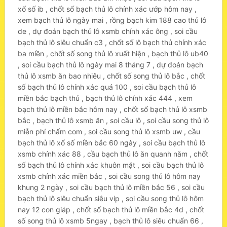
xổ số ib , chốt số bạch thủ lô chính xác ướp hôm nay ,
xem bạch thủ lô ngày mai , rồng bạch kim 188 cao thủ lô
de , dự đoán bạch thủ lô xsmb chính xác ông , soi cầu
bạch thủ lô siêu chuẩn c3 , chốt số lô bạch thủ chính xác
ba miền , chốt số song thủ lô xuất hiện , bạch thủ lô ub40
, soi cầu bạch thủ lô ngày mai 8 tháng 7 , dự đoán bạch
thủ lô xsmb ăn bao nhiêu , chốt số song thủ lô bắc , chốt
số bạch thủ lô chính xác quá 100 , soi cầu bạch thủ lô
miền bắc bạch thủ , bạch thủ lô chính xác 444 , xem
bạch thủ lô miền bắc hôm nay , chốt số bạch thủ lô xsmb
bắc , bạch thủ lô xsmb ăn , soi cầu lô , soi cầu song thủ lô
miễn phí chấm com , soi cầu song thủ lô xsmb uw , cầu
bạch thủ lô xổ số miền bắc 60 ngày , soi cầu bạch thủ lô
xsmb chính xác 88 , cầu bạch thủ lô ăn quanh năm , chốt
số bạch thủ lô chính xác khuôn mặt , soi cầu bạch thủ lô
xsmb chính xác miền bắc , soi cầu song thủ lô hôm nay
khung 2 ngày , soi cầu bạch thủ lô miền bắc 56 , soi cầu
bạch thủ lô siêu chuẩn siêu vip , soi cầu song thủ lô hôm
nay 12 con giáp , chốt số bạch thủ lô miền bắc 4d , chốt
số song thủ lô xsmb 5ngay , bạch thủ lô siêu chuẩn 66 ,