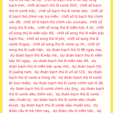
bạch kim
,
chốt số bạch thủ lô xsmb 500
,
chốt số bạch
thủ lô xsmb bắc
,
chốt số bạch thủ lô xsmb dàn
,
chốt số
lô bạch thủ chính xác ba miền
,
chốt số lô bạch thủ chính
xác đề
,
chốt số lô bạch thủ chính xác youtube
,
chốt số
song thủ lô bắc
,
chốt số song thủ lô miền bắc 4 số
,
chốt
số song thủ lô miền bắc 86
,
chốt số song thủ lô miền bắc
bạch thủ
,
chốt số song thủ lô phí
,
chốt số song thủ lô
xsmb 5ngay
,
chốt số song thủ lô xsmb uy tín
,
chốt số
song thủ lô xuất hiện
,
dự đoán bạch thủ lô đề ngày mai
,
dự đoán bạch thủ lô kép mb
,
dự đoán bạch thủ lô miền
bắc 90 ngày
,
dự đoán bạch thủ lô miền bắc 99
,
dự
đoán bạch thủ lô miền bắc quay thử
,
dự đoán bạch thủ
lô quảng nam
,
dự đoán bạch thủ lô xổ số 123
,
dự đoán
bạch thủ lô xsmb a trúng rồi
,
dự đoán bạch thủ lô xsmb
ăn bao nhiêu
,
dự đoán bạch thủ lô xsmb chính xác lô đề
,
dự đoán bạch thủ lô xsmb chính xác ông
,
dự đoán bạch
thủ lô xsmb siêu chính xác
,
dự đoán bạch thủ lô xsmb
siêu chuẩn bị
,
dự đoán bạch thủ lô xsmb siêu chuẩn
êxcel
,
dự đoán bạch thủ lô xsmb siêu chuẩn loto
,
dự
đoán cầu lô mb hôm nay
,
dự đoán cầu lô miền bắc
,
dự