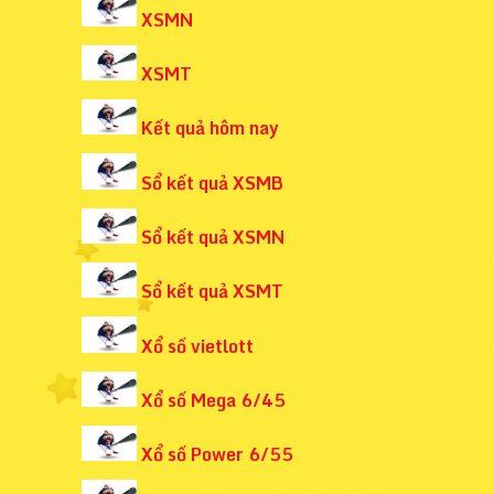
XSMN
XSMT
Kết quả hôm nay
Sổ kết quả XSMB
Sổ kết quả XSMN
Sổ kết quả XSMT
Xổ số vietlott
Xổ số Mega 6/45
Xổ số Power 6/55