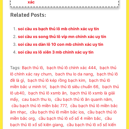
xác
Related Posts:
soi cầu xs bạch thủ lô mb chính xác uy tín
soi cầu xs song thủ lô víp mn chính xác uy tín
soi cầu xs dàn lô 10 con mb chính xác uy tín
soi cầu xs lô xiên 3 mb chính xác uy tín
Tags:
Bạch thủ lô
,
bạch thủ lô chính xác 444
,
bạch thủ
lô chính xác ray churn
,
bach thu lo da nang
,
bạch thủ lô
đề là gì
,
bạch thủ lô kép rồng bạch kim
,
bạch thủ lô
miền bắc ư minh trí
,
bạch thủ lô siêu chuẩn 66
,
bạch thủ
lô ub40
,
bạch thủ lô xsmb ăn
,
bạch thủ lô xsmb là giải
mấy
,
cau bach thu lo
,
cầu bạch thủ lô ăn quanh năm
,
cầu bạch thủ lô miền bắc 777
,
cầu bạch thủ lô miền bắc
âm nhạc
,
cầu bạch thủ lô miền bắc ios
,
cầu bạch thủ lô
miền bắc org
,
cầu bạch thủ lô xổ số 4 miền bắc
,
cầu
bạch thủ lô xổ số kiên giang
,
cầu bạch thủ lô xổ số kiến