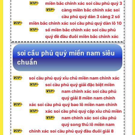
miền bắc chính xác
soi cầu phú quý 3
càng miền bắc chính xác
soi
cầu phú quý dàn 3 càng 2 số
miền bắc chính xác
soi cầu phú quý dàn lô 10
số miền bắc chính xác
soi cầu phú
quý đề đầu đuôi miền bắc chính xác
soi cầu phú quý miền nam siêu
chuẩn
soi cầu phú quý xỉu chủ miền nam chính xác
soi cầu phú quý giải đặc biệt miền
nam chính xác
soi cầu phú
quý giải 8 miền nam chính
xác
soi cầu phú quý bao lô miền nam chính
xác
soi cầu phú quý cặp xỉu chủ miền
nam chính xác
soi cầu phú
quý song thủ lô miền nam
chính xác
soi cầu phú quý đầu đuôi giải 8