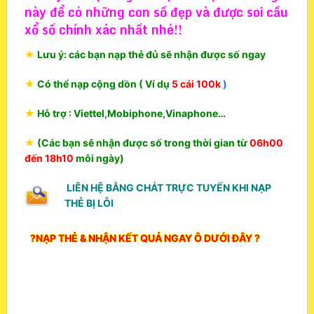
này để có những con số đẹp và được soi cầu
xổ số chính xác nhất nhé!!
★
Lưu ý: các bạn nạp thẻ đủ
sẽ nhận được số ngay
★
Có thể nạp cộng dồn ( Ví dụ
5
cái 100k
)
★
Hỗ trợ : Viettel,Mobiphone,Vinaphone…
★
(Các bạn sẽ nhận được số trong thời gian từ
06h00
đến 18h10
mỗi ngày)
LIÊN HỆ BẰNG CHÁT TRỰC TUYẾN KHI NẠP
THẺ BỊ LỖI
?NẠP THẺ & NHẬN KẾT QUẢ NGAY Ô DƯỚI ĐÂY ?