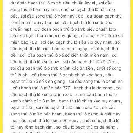
dự đoán bạch thủ lô xsmb siêu chuẩn êxcel , soi cầu
song thủ lô hôm nay imc , chốt số bạch thủ lô hôm nay
bắt , soi cầu song thủ lô hôm nay 786 , dự đoán bạch thủ
lô miền bắc quay thử , soi cầu bạch thủ lô xsmb siêu
chuẩn mpt , dự đoán bạch thủ lô xsmb siêu chuẩn loto ,
chốt số bạch thủ lô hôm nay giang , cầu bạch thủ lô xổ số
miền bắc 789 , soi cầu bạch thủ lô siêu vip duy nhất , soi
cầu bạch thủ lô miền bắc ba mươi ngày , chốt bạch thủ
đề 1 số , cầu bạch thủ lô xổ số kiến thiết miền nam , soi
cầu bạch thủ lô xsmb uw , soi cầu bạch thủ lô xổ số xe ,
soi cầu bạch thủ lô xsmb chính xác ăn tiền , chốt số song
thủ lô phí , cầu bạch thủ lô xsmb chính xác hơn , cầu
bạch thủ lô xổ số kiên giang , soi cầu song thủ lô xsmb ên
, cầu bạch thủ lô miền bắc 777 , bach thu lo da nang , soi
cầu bạch thủ lô xsmb chính xác lô , soi cầu bạch thủ lô
xsmb chính xác 3 miền , bạch thủ lô chính xác ray churn ,
bạch thủ lô , soi cầu bạch thủ lô chính xác 4d , soi cầu
song thủ lô miền bắc khan , bạch thủ lô xsmb là giải mấy
, soi cầu bạch thủ lô xsmb 90 ngày , chốt số bạch thủ lô
tối nay rồng bạch kim , soi cầu lô bạch thủ xs đà nẵng ,