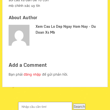
mb chính xác uy tín
About Author
Xem Cau Lo Dep Ngay Hom Nay - Du
Doan Xs Mb
Add a Comment
Bạn phải
đăng nhập
để gửi phản hồi.
Search