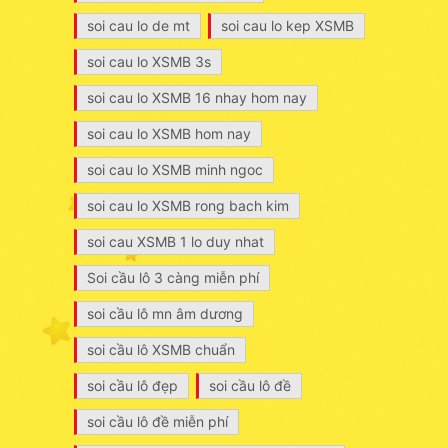
soi cau lo de mt
soi cau lo kep XSMB
soi cau lo XSMB 3s
soi cau lo XSMB 16 nhay hom nay
soi cau lo XSMB hom nay
soi cau lo XSMB minh ngoc
soi cau lo XSMB rong bach kim
soi cau XSMB 1 lo duy nhat
Soi cầu lô 3 càng miễn phí
soi cầu lô mn âm dương
soi cầu lô XSMB chuẩn
soi cầu lô đẹp
soi cầu lô đề
soi cầu lô đề miễn phí