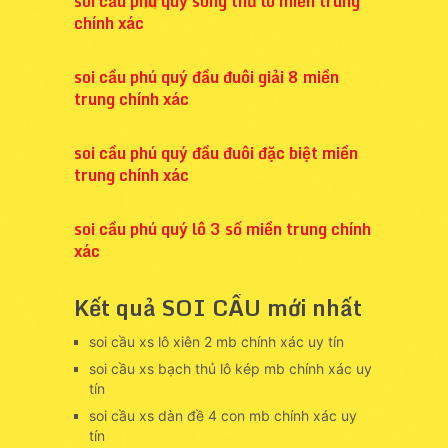
soi cầu phú quý song thủ lô miền trung
chính xác
soi cầu phú quý đầu đuôi giải 8 miền
trung chính xác
soi cầu phú quý đầu đuôi đặc biệt miền
trung chính xác
soi cầu phú quý lô 3 số miền trung chính
xác
Kết quả SOI CẦU mới nhất
soi cầu xs lô xiên 2 mb chính xác uy tín
soi cầu xs bạch thủ lô kép mb chính xác uy
tín
soi cầu xs dàn đề 4 con mb chính xác uy
tín