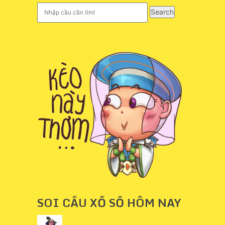
Search
SOI CẦU XỔ SỐ HÔM NAY