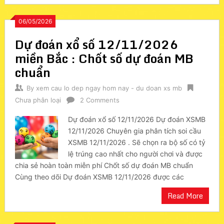
06/05/2026
Dự đoán xổ số 12/11/2026
miền Bắc : Chốt số dự đoán MB
chuẩn
By
xem cau lo dep ngay hom nay - du doan xs mb
Chưa phân loại
2 Comments
Dự đoán xổ số 12/11/2026 Dự đoán XSMB
12/11/2026 Chuyên gia phân tích soi cầu
XSMB 12/11/2026 . Sẽ chọn ra bộ số có tỷ
lệ trúng cao nhất cho người chơi và được
chia sẻ hoàn toàn miễn phí Chốt số dự đoán MB chuẩn
Cùng theo dõi Dự đoán XSMB 12/11/2026 được các
Read More