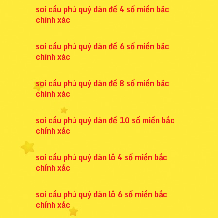
soi cầu phú quý dàn đề 4 số miền bắc
chính xác
soi cầu phú quý dàn đề 6 số miền bắc
chính xác
soi cầu phú quý dàn đề 8 số miền bắc
chính xác
soi cầu phú quý dàn đề 10 số miền bắc
chính xác
soi cầu phú quý dàn lô 4 số miền bắc
chính xác
soi cầu phú quý dàn lô 6 số miền bắc
chính xác