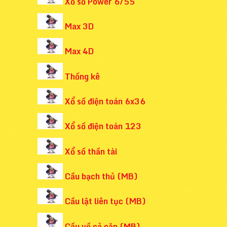
Xổ số Power 6/55
Max 3D
Max 4D
Thống kê
Xổ số điện toán 6x36
Xổ số điện toán 123
Xổ số thần tài
Cầu bạch thủ (MB)
Cầu lật liên tục (MB)
Cầu về cả cặp (MB)