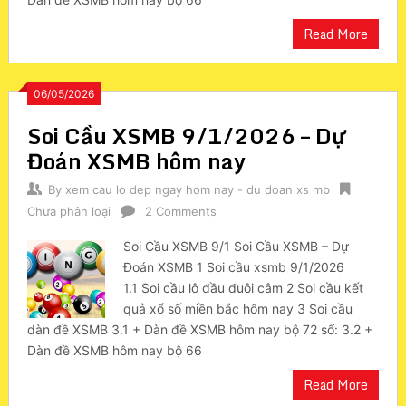
Read More
06/05/2026
Soi Cầu XSMB 9/1/2026 – Dự
Đoán XSMB hôm nay
By
xem cau lo dep ngay hom nay - du doan xs mb
Chưa phân loại
2 Comments
Soi Cầu XSMB 9/1 Soi Cầu XSMB – Dự
Đoán XSMB 1 Soi cầu xsmb 9/1/2026
1.1 Soi cầu lô đầu đuôi câm 2 Soi cầu kết
quả xổ số miền bắc hôm nay 3 Soi cầu
dàn đề XSMB 3.1 + Dàn đề XSMB hôm nay bộ 72 số: 3.2 +
Dàn đề XSMB hôm nay bộ 66
Read More