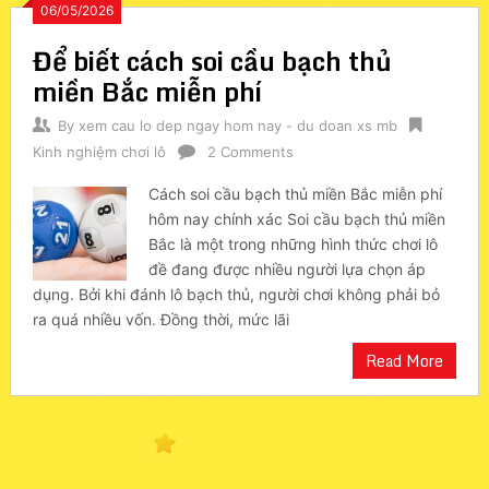
06/05/2026
Để biết cách soi cầu bạch thủ
miền Bắc miễn phí
By
xem cau lo dep ngay hom nay - du doan xs mb
Kinh nghiệm chơi lô
2 Comments
Cách soi cầu bạch thủ miền Bắc miễn phí
hôm nay chính xác Soi cầu bạch thủ miền
Bắc là một trong những hình thức chơi lô
đề đang được nhiều người lựa chọn áp
dụng. Bởi khi đánh lô bạch thủ, người chơi không phải bỏ
ra quá nhiều vốn. Đồng thời, mức lãi
Read More