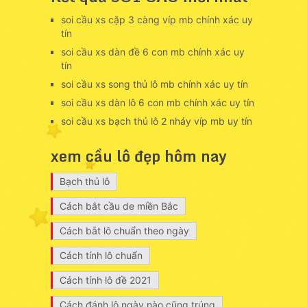
soi cầu xs cặp 3 càng víp mb chính xác uy
tín
soi cầu xs dàn đề 6 con mb chính xác uy
tín
soi cầu xs song thủ lô mb chính xác uy tín
soi cầu xs dàn lô 6 con mb chính xác uy tín
soi cầu xs bạch thủ lô 2 nháy víp mb uy tín
xem cầu lô đẹp hôm nay
Bạch thủ lô
Cách bắt cầu de miền Bắc
Cách bắt lô chuẩn theo ngày
Cách tính lô chuẩn
Cách tính lô đề 2021
Cách đánh lô ngày nào cũng trúng