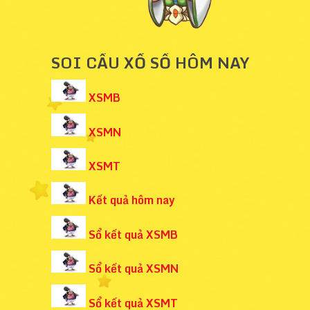
SOI CẦU XỔ SỐ HÔM NAY
XSMB
XSMN
XSMT
Kết quả hôm nay
Sổ kết quả XSMB
Sổ kết quả XSMN
Sổ kết quả XSMT