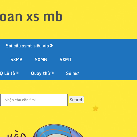
doan xs mb
Soi cầu xsmt siêu vip
SXMB
SXMN
SXMT
Q Lô tô
Quay thử
Sổ mơ
Search