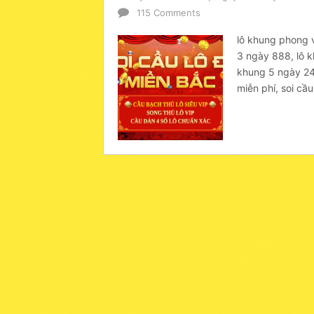
115 Comments
lô khung phong 
3 ngày 888, lô k
khung 5 ngày 247
miễn phí, soi cầu