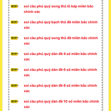
soi cầu phú quý song thủ lô kép miền bắc
chính xác
soi cầu phú quý bạch thủ đề miền bắc chính
xác
soi cầu phú quý song thủ đề miền bắc chính
xác
soi cầu phú quý dàn đề 4 số miền bắc chính
xác
soi cầu phú quý dàn đề 6 số miền bắc chính
xác
soi cầu phú quý dàn đề 8 số miền bắc chính
xác
soi cầu phú quý dàn đề 10 số miền bắc chính
xác