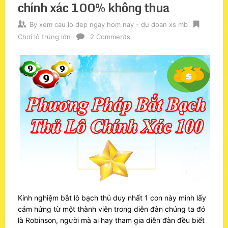
chính xác 100% không thua
By
xem cau lo dep ngay hom nay - du doan xs mb
Chơi lô trúng lớn
2 Comments
Kinh nghiệm bắt lô bạch thủ duy nhất 1 con này mình lấy
cảm hứng từ một thành viên trong diễn đàn chúng ta đó
là Robinson, người mà ai hay tham gia diễn đàn đều biết