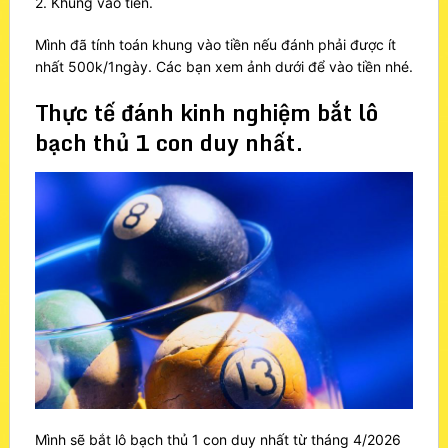
2. Khung vào tiền.
Mình đã tính toán khung vào tiền nếu đánh phải được ít
nhất 500k/1ngày. Các bạn xem ảnh dưới để vào tiền nhé.
Thực tế đánh kinh nghiệm bắt lô
bạch thủ 1 con duy nhất.
Mình sẽ bắt lô bạch thủ 1 con duy nhất từ tháng 4/2026