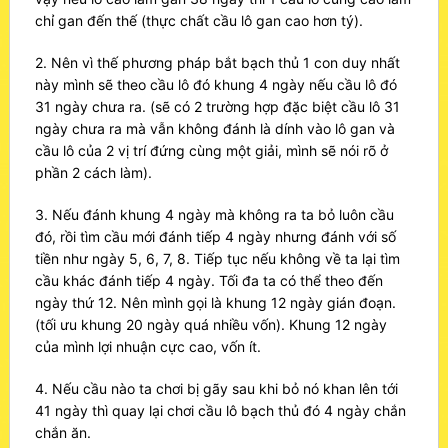
chỉ gan đến thế (thực chất cầu lô gan cao hơn tý).
2. Nên vì thế phương pháp bắt bạch thủ 1 con duy nhất
này mình sẽ theo cầu lô đó khung 4 ngày nếu cầu lô đó
31 ngày chưa ra. (sẽ có 2 trường hợp đặc biệt cầu lô 31
ngày chưa ra mà vẫn không đánh là dính vào lô gan và
cầu lô của 2 vị trí đứng cùng một giải, mình sẽ nói rõ ở
phần 2 cách làm).
3. Nếu đánh khung 4 ngày mà không ra ta bỏ luôn cầu
đó, rồi tìm cầu mới đánh tiếp 4 ngày nhưng đánh với số
tiền như ngày 5, 6, 7, 8. Tiếp tục nếu không về ta lại tìm
cầu khác đánh tiếp 4 ngày. Tối đa ta có thể theo đến
ngày thứ 12. Nên mình gọi là khung 12 ngày gián đoạn.
(tối ưu khung 20 ngày quá nhiều vốn). Khung 12 ngày
của mình lợi nhuận cực cao, vốn ít.
4. Nếu cầu nào ta chơi bị gãy sau khi bỏ nó khan lên tới
41 ngày thì quay lại chơi cầu lô bạch thủ đó 4 ngày chắn
chắn ăn.