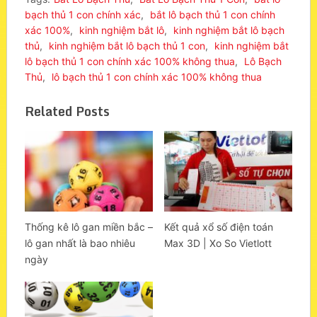
bạch thủ 1 con chính xác
,
bắt lô bạch thủ 1 con chính
xác 100%
,
kinh nghiệm bắt lô
,
kinh nghiệm bắt lô bạch
thủ
,
kinh nghiệm bắt lô bạch thủ 1 con
,
kinh nghiệm bắt
lô bạch thủ 1 con chính xác 100% không thua
,
Lô Bạch
Thủ
,
lô bạch thủ 1 con chính xác 100% không thua
Related Posts
Thống kê lô gan miền bắc –
Kết quả xổ số điện toán
lô gan nhất là bao nhiêu
Max 3D | Xo So Vietlott
ngày