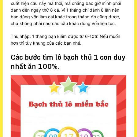
xuất hiện cầu này mà thôi, mà chẳng bao giờ mình phải
đánh đến ngày thứ 8 cả. Vì 1 tháng chỉ đánh 8 lần nên
bạn dùng vốn làm cái khác trong tháng đó cũng được,
chứ không phải như các cầu khác dùng vốn liên tục.
Thu nhập: 1 tháng bạn kiếm được từ 6-10tr. Nếu muốn
hơn thì tùy khung của các bạn nhé.
Các bước tìm lô bạch thủ 1 con duy
nhất ăn 100%.