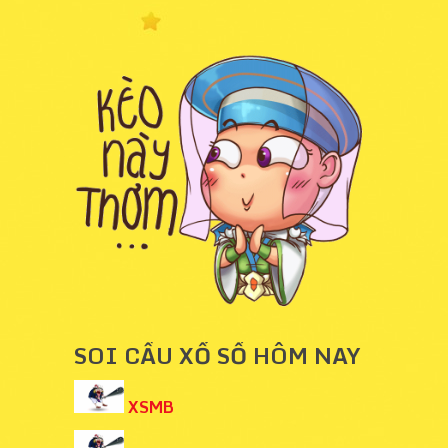
SOI CẦU XỔ SỐ HÔM NAY
XSMB