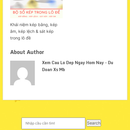
Khái niệm kép bằng, kép
âm, kép lệch & sát kép
trong lô đề
About Author
Xem Cau Lo Dep Ngay Hom Nay - Du
Doan Xs Mb
Search