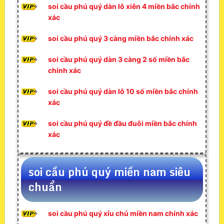
soi cầu phú quý dàn lô xiên 4 miền bắc chính
xác
soi cầu phú quý 3 càng miền bắc chính xác
soi cầu phú quý dàn 3 càng 2 số miền bắc
chính xác
soi cầu phú quý dàn lô 10 số miền bắc chính
xác
soi cầu phú quý đề đầu đuôi miền bắc chính
xác
soi cầu phú quý miền nam siêu
chuẩn
soi cầu phú quý xỉu chủ miền nam chính xác