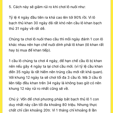
5. Cách này sẽ giảm rủi ro khi chơi lô nuôi như:
Tỷ lệ 4 ngày đầu tiên ra khá cao lên tới 90% rồi. Vì lô
bạch thủ khan 30 ngày đã rất khó nên cầu lô khan bạch
thủ 31 ngày về rất dễ.
Chúng ta chơi lô nuôi theo cầu thì mỗi ngày đánh 1 con lô
khác nhau nên hạn chế nuôi dính phải lô khan (lô khan rất
hay bị mua để khan tiếp).
1 cầu lô chúng ta chơi 4 ngày, để hạn chế cầu lô bị khan
nên nếu gãy 4 ngày ta lại chơi cầu mới. (vì tỷ lệ cầu khan
đến 35 ngày là rất hiếm nên trúng cầu mới rất khả quan).
Với khung 12 ngày ta sẽ chơi tối đa 3 cầu lô. Mà 3 cầu lô
liên tiếp đều khan trên 34 ngày là không bao giờ có nên
khung 12 này rủi ro nhất cũng sẽ về.
Chú ý: Vốn để chơi phương pháp bắt bạch thủ lô 1 con
duy nhất này cần tối đa khoảng 80 triệu. Nhưng thực
chất chỉ cần khoảng 20tr. Vì 1 tháng chỉ khoảng 8 lần