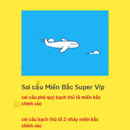
Soi cầu Miền Bắc Super Vip
soi cầu phú quý bạch thủ lô miền bắc
chính xác
soi cầu bạch thủ lô 2 nháy miền bắc
chính xác