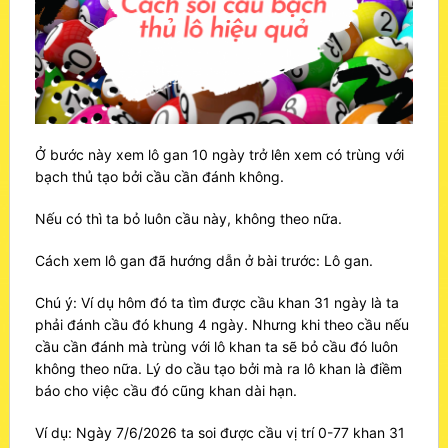
Ở bước này xem lô gan 10 ngày trở lên xem có trùng với
bạch thủ tạo bởi cầu cần đánh không.
Nếu có thì ta bỏ luôn cầu này, không theo nữa.
Cách xem lô gan đã hướng dẫn ở bài trước: Lô gan.
Chú ý: Ví dụ hôm đó ta tìm được cầu khan 31 ngày là ta
phải đánh cầu đó khung 4 ngày. Nhưng khi theo cầu nếu
cầu cần đánh mà trùng với lô khan ta sẽ bỏ cầu đó luôn
không theo nữa. Lý do cầu tạo bởi mà ra lô khan là điềm
báo cho việc cầu đó cũng khan dài hạn.
Ví dụ: Ngày 7/6/2026 ta soi được cầu vị trí 0-77 khan 31