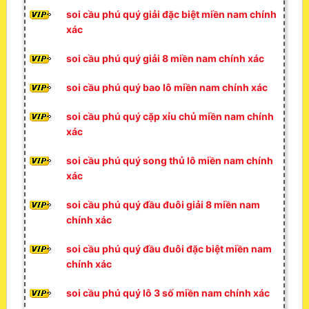
soi cầu phú quý giải đặc biệt miền nam chính
xác
soi cầu phú quý giải 8 miền nam chính xác
soi cầu phú quý bao lô miền nam chính xác
soi cầu phú quý cặp xỉu chủ miền nam chính
xác
soi cầu phú quý song thủ lô miền nam chính
xác
soi cầu phú quý đầu đuôi giải 8 miền nam
chính xác
soi cầu phú quý đầu đuôi đặc biệt miền nam
chính xác
soi cầu phú quý lô 3 số miền nam chính xác