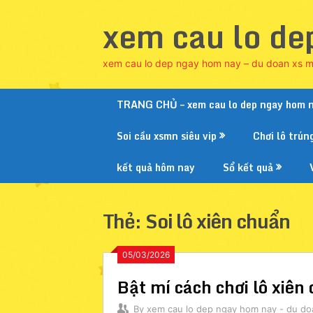
Skip
xem cau lo de
to
content
xem cau lo dep ngay hom nay – du doan xs 
TRANG CHỦ – xem cau lo dep ngay hom 
Soi cầu xsmn siêu vip
Chơi lô trún
kết quả hôm nay
Sổ kết quả
Thẻ:
Soi lô xiên chuẩn
05/03/2026
Bật mí cách chơi lô xiên
By
xem cau lo dep ngay hom nay - du do