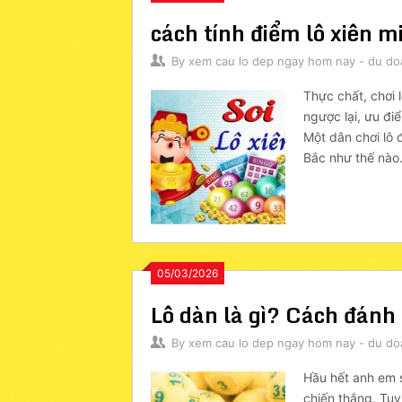
cách tính điểm lô xiên 
By
xem cau lo dep ngay hom nay - du do
Thực chất, chơi 
ngược lại, ưu điể
Một dân chơi lô 
Bắc như thế nào
05/03/2026
Lô dàn là gì? Cách đánh
By
xem cau lo dep ngay hom nay - du do
Hầu hết anh em s
chiến thắng. Tuy