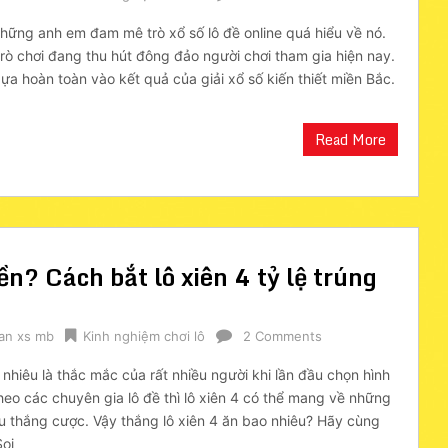
ì những anh em đam mê trò xổ số lô đề online quá hiểu về nó.
 trò chơi đang thu hút đông đảo người chơi tham gia hiện nay.
ựa hoàn toàn vào kết quả của giải xổ số kiến thiết miền Bắc.
Read More
ền? Cách bắt lô xiên 4 tỷ lệ trúng
an xs mb
Kinh nghiệm chơi lô
2 Comments
 nhiêu là thắc mắc của rất nhiều người khi lần đầu chọn hình
heo các chuyên gia lô đề thì lô xiên 4 có thể mang về những
nếu thắng cược. Vậy thắng lô xiên 4 ăn bao nhiêu? Hãy cùng
Soi