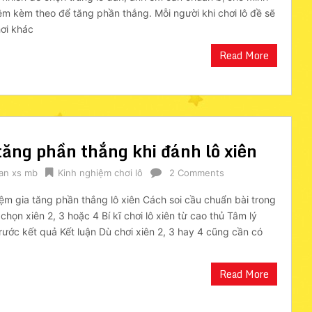
m kèm theo để tăng phần thắng. Mỗi người khi chơi lô đề sẽ
ơi khác
Read More
ăng phần thắng khi đánh lô xiên
an xs mb
Kinh nghiệm chơi lô
2 Comments
m gia tăng phần thắng lô xiên Cách soi cầu chuẩn bài trong
họn xiên 2, 3 hoặc 4 Bí kĩ chơi lô xiên từ cao thủ Tâm lý
 trước kết quả Kết luận Dù chơi xiên 2, 3 hay 4 cũng cần có
Read More