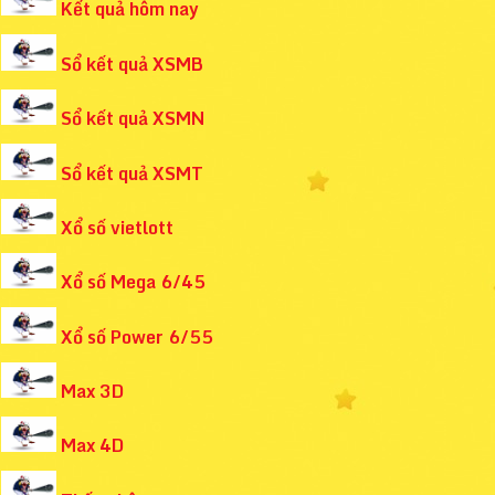
Kết quả hôm nay
Sổ kết quả XSMB
Sổ kết quả XSMN
Sổ kết quả XSMT
Xổ số vietlott
Xổ số Mega 6/45
Xổ số Power 6/55
Max 3D
Max 4D