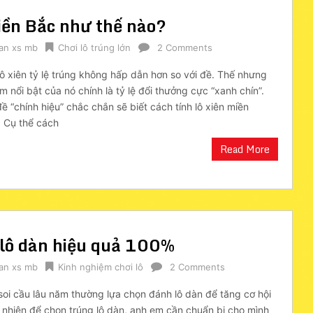
miền Bắc như thế nào?
an xs mb
Chơi lô trúng lớn
2 Comments
lô xiên tỷ lệ trúng không hấp dẫn hơn so với đề. Thế nhưng
m nổi bật của nó chính là tỷ lệ đổi thưởng cực “xanh chín”.
đề “chính hiệu” chắc chắn sẽ biết cách tính lô xiên miền
. Cụ thể cách
Read More
 lô dàn hiệu quả 100%
an xs mb
Kinh nghiệm chơi lô
2 Comments
oi cầu lâu năm thường lựa chọn đánh lô dàn để tăng cơ hội
 nhiên để chọn trúng lô dàn, anh em cần chuẩn bị cho mình