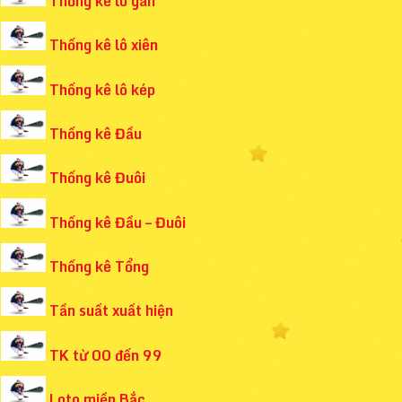
Thống kê lô gan
Thống kê lô xiên
Thống kê lô kép
Thống kê Đầu
Thống kê Đuôi
Thống kê Đầu – Đuôi
Thống kê Tổng
Tần suất xuất hiện
TK từ 00 đến 99
Loto miền Bắc