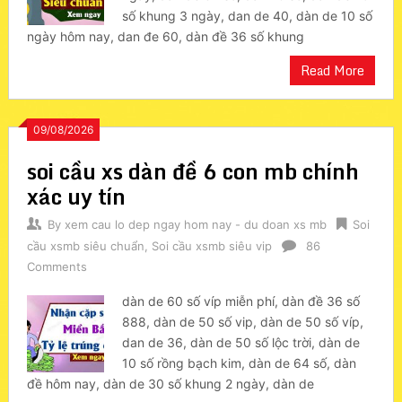
số khung 3 ngày, dan de 40, dàn de 10 số
ngày hôm nay, dan đe 60, dàn đề 36 số khung
Read More
09/08/2026
soi cầu xs dàn đề 6 con mb chính
xác uy tín
By
xem cau lo dep ngay hom nay - du doan xs mb
Soi
cầu xsmb siêu chuẩn
,
Soi cầu xsmb siêu vip
86
Comments
dàn de 60 số víp miễn phí, dàn đề 36 số
888, dàn de 50 số vip, dàn de 50 số víp,
dan de 36, dàn de 50 số lộc trời, dàn de
10 số rồng bạch kim, dàn de 64 số, dàn
đề hôm nay, dàn de 30 số khung 2 ngày, dàn de