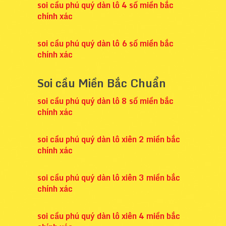
soi cầu phú quý dàn lô 4 số miền bắc
chính xác
soi cầu phú quý dàn lô 6 số miền bắc
chính xác
Soi cầu Miền Bắc Chuẩn
soi cầu phú quý dàn lô 8 số miền bắc
chính xác
soi cầu phú quý dàn lô xiên 2 miền bắc
chính xác
soi cầu phú quý dàn lô xiên 3 miền bắc
chính xác
soi cầu phú quý dàn lô xiên 4 miền bắc