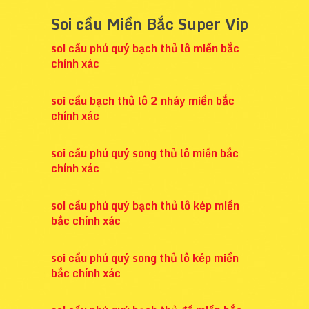
Soi cầu Miền Bắc Super Vip
soi cầu phú quý bạch thủ lô miền bắc
chính xác
soi cầu bạch thủ lô 2 nháy miền bắc
chính xác
soi cầu phú quý song thủ lô miền bắc
chính xác
soi cầu phú quý bạch thủ lô kép miền
bắc chính xác
soi cầu phú quý song thủ lô kép miền
bắc chính xác