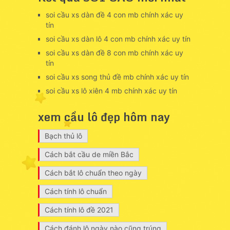
soi cầu xs dàn đề 4 con mb chính xác uy
tín
soi cầu xs dàn lô 4 con mb chính xác uy tín
soi cầu xs dàn đề 8 con mb chính xác uy
tín
soi cầu xs song thủ đề mb chính xác uy tín
soi cầu xs lô xiên 4 mb chính xác uy tín
xem cầu lô đẹp hôm nay
Bạch thủ lô
Cách bắt cầu de miền Bắc
Cách bắt lô chuẩn theo ngày
Cách tính lô chuẩn
Cách tính lô đề 2021
Cách đánh lô ngày nào cũng trúng