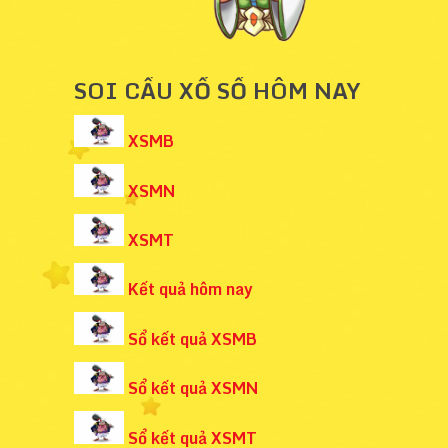
SOI CẦU XỔ SỐ HÔM NAY
XSMB
XSMN
XSMT
Kết quả hôm nay
Sổ kết quả XSMB
Sổ kết quả XSMN
Sổ kết quả XSMT