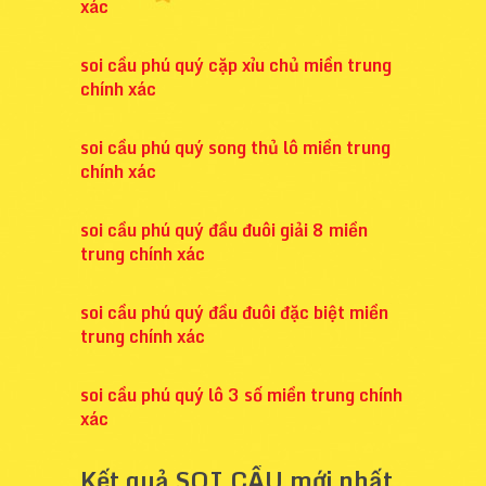
xác
soi cầu phú quý cặp xỉu chủ miền trung
chính xác
soi cầu phú quý song thủ lô miền trung
chính xác
soi cầu phú quý đầu đuôi giải 8 miền
trung chính xác
soi cầu phú quý đầu đuôi đặc biệt miền
trung chính xác
soi cầu phú quý lô 3 số miền trung chính
xác
Kết quả SOI CẦU mới nhất