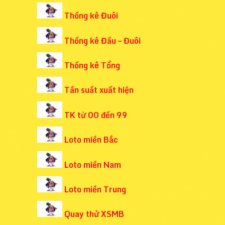
Thống kê Đuôi
Thống kê Đầu – Đuôi
Thống kê Tổng
Tần suất xuất hiện
TK từ 00 đến 99
Loto miền Bắc
Loto miền Nam
Loto miền Trung
Quay thử XSMB