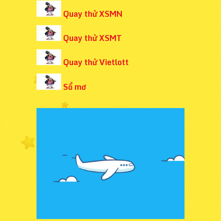
Quay thử XSMN
Quay thử XSMT
Quay thử Vietlott
Sổ mơ