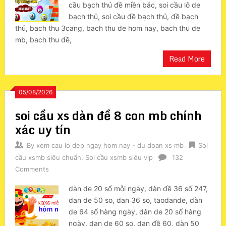
cầu bạch thủ đề miền bắc, soi cầu lô de
bạch thủ, soi cầu đề bạch thủ, đề bạch
thủ, bach thu 3cang, bach thu de hom nay, bach thu de
mb, bach thu đề,
Read More
05/08/2026
soi cầu xs dàn đề 8 con mb chính
xác uy tín
By
xem cau lo dep ngay hom nay - du doan xs mb
Soi
cầu xsmb siêu chuẩn
,
Soi cầu xsmb siêu vip
132
Comments
dàn de 20 số mỗi ngày, dàn đề 36 số 247,
dan de 50 so, dan 36 so, taodande, dàn
de 64 số hàng ngày, dàn de 20 số hàng
ngày, dan de 60 so, dan đề 60, dàn 50