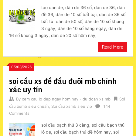
tao dan de, dàn de 36 số, dàn de 36, dàn
đề 36, dàn de 10 số bất bại, dàn de 36 số
bất tử, dàn de 50 số, dàn de 10 số khung
3 ngày, dàn de 10 số hàng ngày, dàn de
16 số khung 3 ngày, dàn de 20 số hôm nay,
Read More
05/08/2026
soi cầu xs đề đầu đuôi mb chính
xác uy tín
By
xem cau lo dep ngay hom nay - du doan xs mb
Soi
cầu xsmb siêu chuẩn
,
Soi cầu xsmb siêu vip
144
Comments
soi cầu bạch thủ 3 càng, soi cầu bạch thủ
lô de, soi cầu bạch thủ đề hôm nay, soi