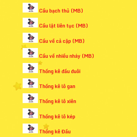
Cầu bạch thủ (MB)
Cầu lật liên tục (MB)
Cầu về cả cặp (MB)
Cầu về nhiều nháy (MB)
Thống kê đầu đuôi
Thống kê lô gan
Thống kê lô xiên
Thống kê lô kép
Thống kê Đầu