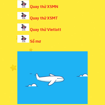
Quay thử XSMN
Quay thử XSMT
Quay thử Vietlott
Sổ mơ