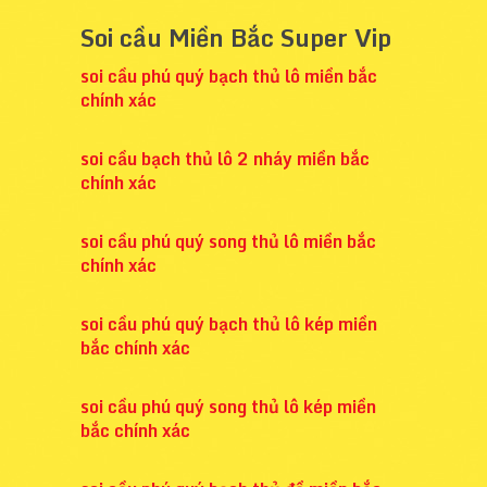
Soi cầu Miền Bắc Super Vip
soi cầu phú quý bạch thủ lô miền bắc
chính xác
soi cầu bạch thủ lô 2 nháy miền bắc
chính xác
soi cầu phú quý song thủ lô miền bắc
chính xác
soi cầu phú quý bạch thủ lô kép miền
bắc chính xác
soi cầu phú quý song thủ lô kép miền
bắc chính xác