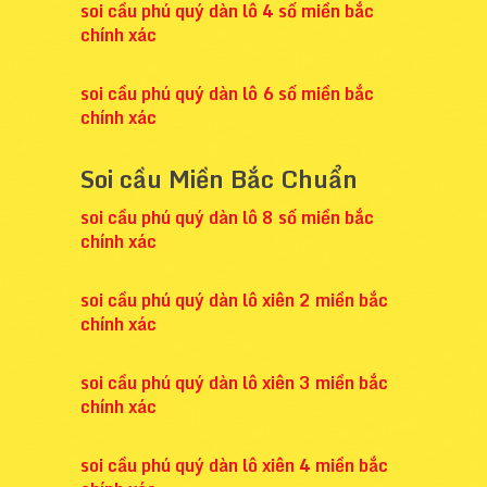
soi cầu phú quý dàn lô 4 số miền bắc
chính xác
soi cầu phú quý dàn lô 6 số miền bắc
chính xác
Soi cầu Miền Bắc Chuẩn
soi cầu phú quý dàn lô 8 số miền bắc
chính xác
soi cầu phú quý dàn lô xiên 2 miền bắc
chính xác
soi cầu phú quý dàn lô xiên 3 miền bắc
chính xác
soi cầu phú quý dàn lô xiên 4 miền bắc