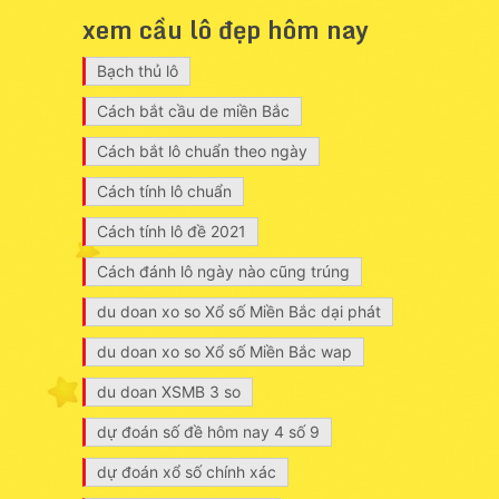
xem cầu lô đẹp hôm nay
Bạch thủ lô
Cách bắt cầu de miền Bắc
Cách bắt lô chuẩn theo ngày
Cách tính lô chuẩn
Cách tính lô đề 2021
Cách đánh lô ngày nào cũng trúng
du doan xo so Xổ số Miền Bắc dại phát
du doan xo so Xổ số Miền Bắc wap
du doan XSMB 3 so
dự đoán số đề hôm nay 4 số 9
dự đoán xổ số chính xác