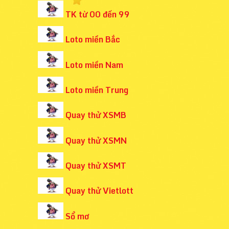
TK từ 00 đến 99
Loto miền Bắc
Loto miền Nam
Loto miền Trung
Quay thử XSMB
Quay thử XSMN
Quay thử XSMT
Quay thử Vietlott
Sổ mơ