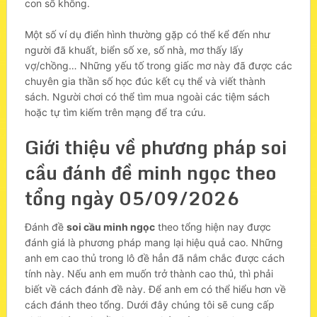
con số không.
Một số ví dụ điển hình thường gặp có thể kể đến như
người đã khuất, biển số xe, số nhà, mơ thấy lấy
vợ/chồng… Những yếu tố trong giấc mơ này đã được các
chuyên gia thần số học đúc kết cụ thể và viết thành
sách. Người chơi có thể tìm mua ngoài các tiệm sách
hoặc tự tìm kiếm trên mạng để tra cứu.
Giới thiệu về phương pháp soi
cầu đánh đề minh ngọc theo
tổng ngày 05/09/2026
Đánh đề
soi cầu minh ngọc
theo tổng hiện nay được
đánh giá là phương pháp mang lại hiệu quả cao. Những
anh em cao thủ trong lô đề hẳn đã nắm chắc được cách
tính này. Nếu anh em muốn trở thành cao thủ, thì phải
biết về cách đánh đề này. Để anh em có thể hiểu hơn về
cách đánh theo tổng. Dưới đây chúng tôi sẽ cung cấp