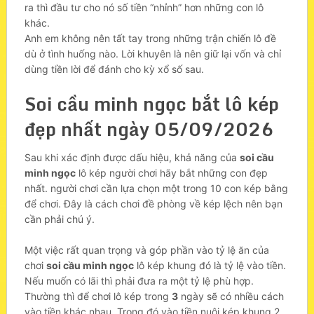
ra thì đầu tư cho nó số tiền “nhỉnh” hơn những con lô
khác.
Anh em không nên tất tay trong những trận chiến lô đề
dù ở tình huống nào. Lời khuyên là nên giữ lại vốn và chỉ
dùng tiền lời để đánh cho kỳ xổ số sau.
Soi cầu minh ngọc bắt lô kép
đẹp nhất ngày 05/09/2026
Sau khi xác định được dấu hiệu, khả năng của
soi cầu
minh ngọc
lô kép người chơi hãy bắt những con đẹp
nhất. người chơi cần lựa chọn một trong 10 con kép bằng
để chơi. Đây là cách chơi đề phòng về kép lệch nên bạn
cần phải chú ý.
Một việc rất quan trọng và góp phần vào tỷ lệ ăn của
chơi
soi cầu minh ngọc
lô kép khung đó là tỷ lệ vào tiền.
Nếu muốn có lãi thì phải đưa ra một tỷ lệ phù hợp.
Thường thì để chơi lô kép trong
3
ngày sẽ có nhiều cách
vào tiền khác nhau. Trong đó vào tiền nuôi kép khung 2