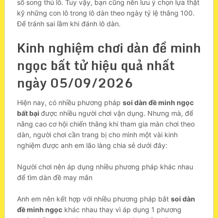
số song thủ lô. Tuy vậy, bạn cũng nên lưu ý chọn lựa thật
kỹ những con lô trong lô dàn theo ngày tỷ lệ thắng 100.
Để tránh sai lầm khi đánh lô dàn.
Kinh nghiệm chơi dàn đề minh
ngọc bất tử hiệu quả nhất
ngày 05/09/2026
Hiện nay, có nhiều phương pháp
soi dàn đề minh ngọc
bất bại
được nhiều người chơi vận dụng. Nhưng mà, để
nâng cao cơ hội chiến thắng khi tham gia màn chơi theo
dàn, người chơi cần trang bị cho mình một vài kinh
nghiệm được anh em lão làng chia sẻ dưới đây:
Người chơi nên áp dụng nhiều phương pháp khác nhau
để tìm dàn đề may mắn
Anh em nên kết hợp với nhiều phương pháp bắt
soi dàn
đề minh ngọc
khác nhau thay vì áp dụng 1 phương