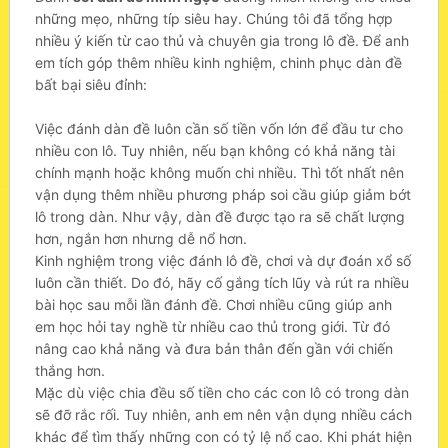
những mẹo, những típ siêu hay. Chúng tôi đã tổng hợp
nhiều ý kiến từ cao thủ và chuyên gia trong lô đề. Để anh
em tích góp thêm nhiều kinh nghiệm, chinh phục dàn đề
bất bại siêu đỉnh:
Việc đánh dàn đề luôn cần số tiền vốn lớn để đầu tư cho
nhiều con lô. Tuy nhiên, nếu bạn không có khả năng tài
chính mạnh hoặc không muốn chi nhiều. Thì tốt nhất nên
vận dụng thêm nhiều phương pháp soi cầu giúp giảm bớt
lô trong dàn. Như vậy, dàn đề được tạo ra sẽ chất lượng
hơn, ngắn hơn nhưng dễ nổ hơn.
Kinh nghiệm trong việc đánh lô đề, chơi và dự đoán xổ số
luôn cần thiết. Do đó, hãy cố gắng tích lũy và rút ra nhiều
bài học sau mỗi lần đánh đề. Chơi nhiều cũng giúp anh
em học hỏi tay nghề từ nhiều cao thủ trong giới. Từ đó
nâng cao khả năng và đưa bản thân đến gần với chiến
thắng hơn.
Mặc dù việc chia đều số tiền cho các con lô có trong dàn
sẽ đỡ rắc rối. Tuy nhiên, anh em nên vận dụng nhiều cách
khác để tìm thấy những con có tỷ lệ nổ cao. Khi phát hiện