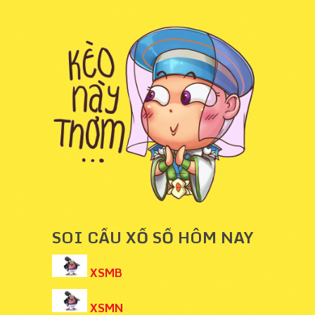
SOI CẦU XỔ SỐ HÔM NAY
XSMB
XSMN