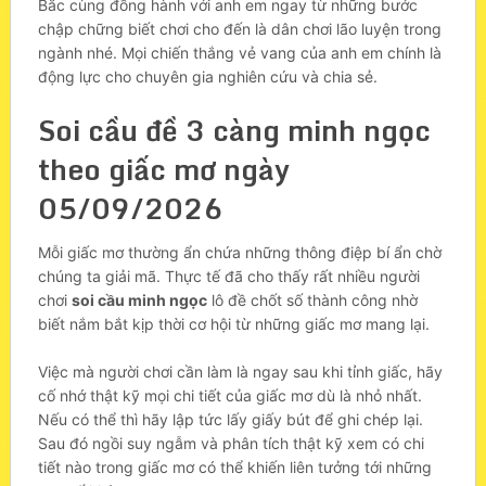
Bắc cùng đồng hành với anh em ngay từ những bước
chập chững biết chơi cho đến là dân chơi lão luyện trong
ngành nhé. Mọi chiến thắng vẻ vang của anh em chính là
động lực cho chuyên gia nghiên cứu và chia sẻ.
Soi cầu đề 3 càng minh ngọc
theo giấc mơ ngày
05/09/2026
Mỗi giấc mơ thường ẩn chứa những thông điệp bí ẩn chờ
chúng ta giải mã. Thực tế đã cho thấy rất nhiều người
chơi
soi cầu minh ngọc
lô đề chốt số thành công nhờ
biết nắm bắt kịp thời cơ hội từ những giấc mơ mang lại.
Việc mà người chơi cần làm là ngay sau khi tỉnh giấc, hãy
cố nhớ thật kỹ mọi chi tiết của giấc mơ dù là nhỏ nhất.
Nếu có thể thì hãy lập tức lấy giấy bút để ghi chép lại.
Sau đó ngồi suy ngẫm và phân tích thật kỹ xem có chi
tiết nào trong giấc mơ có thể khiến liên tưởng tới những