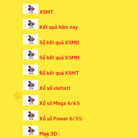
XSMT
Kết quả hôm nay
Sổ kết quả XSMB
Sổ kết quả XSMN
Sổ kết quả XSMT
Xổ số vietlott
Xổ số Mega 6/45
Xổ số Power 6/55
Max 3D