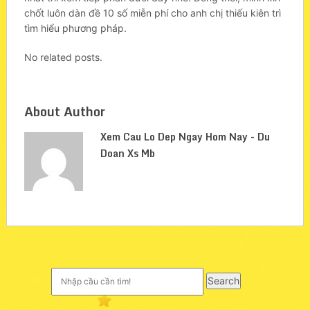
chốt luôn dàn đề 10 số miễn phí cho anh chị thiếu kiên trì
tìm hiểu phương pháp.
No related posts.
About Author
Xem Cau Lo Dep Ngay Hom Nay - Du
Doan Xs Mb
Search