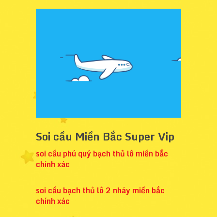
Soi cầu Miền Bắc Super Vip
soi cầu phú quý bạch thủ lô miền bắc
chính xác
soi cầu bạch thủ lô 2 nháy miền bắc
chính xác