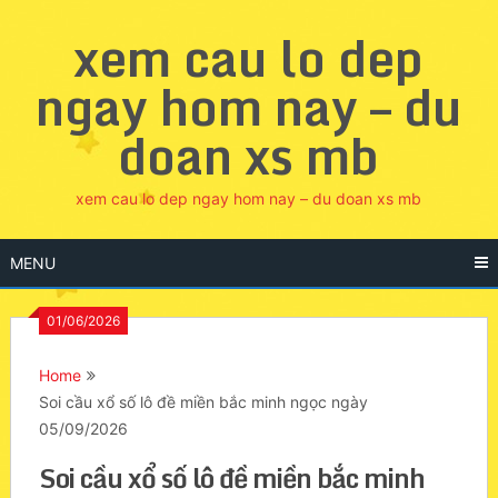
Skip
xem cau lo dep
to
content
ngay hom nay – du
doan xs mb
xem cau lo dep ngay hom nay – du doan xs mb
MENU
01/06/2026
Home
Soi cầu xổ số lô đề miền bắc minh ngọc ngày
05/09/2026
Soi cầu xổ số lô đề miền bắc minh